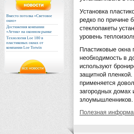
Установка пластик
Вместо потолка «Световое
редко по причине б
окно»
Достижения компании
стеклопакеты уста
«Аттик» на оконном рынке
уровень теплоизол
Технология Loe 180 в
пластиковых окнах от
компании Loe Torwin
Пластиковые окна 
необходимость в д
используют бронир
защитной пленкой.
применяется доволь
загородных домах 
злоумышленников.
Полезная информац