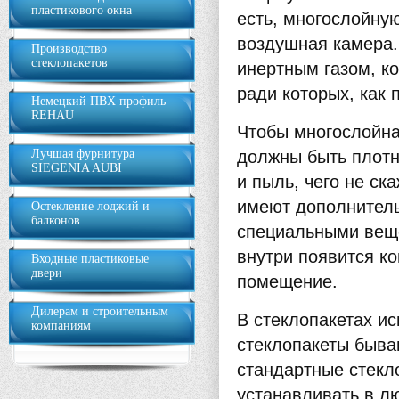
пластикового окна
есть, многослойную
воздушная камера.
Производство
стеклопакетов
инертным газом, ко
ради которых, как 
Немецкий ПВХ профиль
REHAU
Чтобы многослойна
Лучшая фурнитура
должны быть плотн
SIEGENIA AUBI
и пыль, чего не ск
имеют дополнитель
Остекление лоджий и
балконов
специальными веще
внутри появится ко
Входные пластиковые
двери
помещение.
Дилерам и строительным
В стеклопакетах ис
компаниям
стеклопакеты быва
стандартные стекл
устанавливать в л