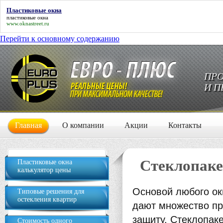
Пластиковые окна
пластиковые окна
www.oknastreet.ru
Перейти к основному содержанию
ПРО
И П
Главная
О компании
Акции
Контакты
Стеклопаке
Пластиковые окна
калькулятор цены
Основой любого ок
Типовые решения для
остекления квартир
дают множество пр
защиту. Стеклопаке
Стоимость одного