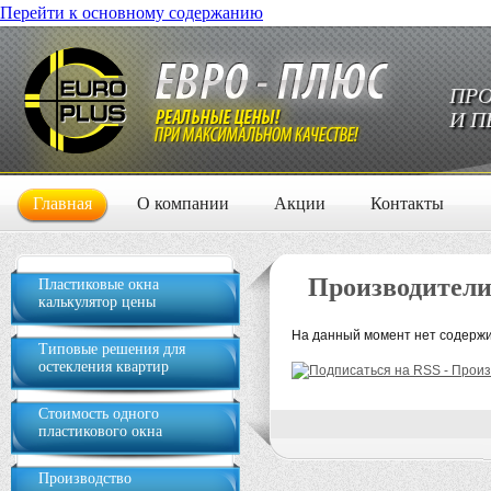
Перейти к основному содержанию
ПРО
И П
Главная
О компании
Акции
Контакты
Производител
Пластиковые окна
калькулятор цены
На данный момент нет содержи
Типовые решения для
остекления квартир
Стоимость одного
пластикового окна
Производство