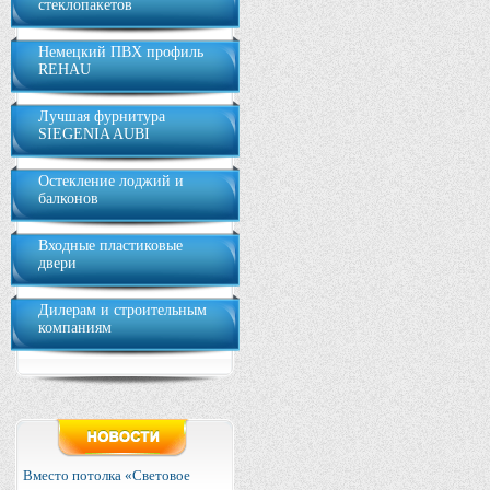
стеклопакетов
Немецкий ПВХ профиль
REHAU
Лучшая фурнитура
SIEGENIA AUBI
Остекление лоджий и
балконов
Входные пластиковые
двери
Дилерам и строительным
компаниям
Вместо потолка «Световое