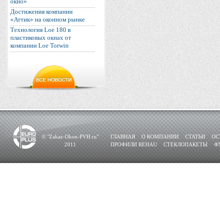
окно»
Достижения компании
«Аттик» на оконном рынке
Технология Loe 180 в
пластиковых окнах от
компании Loe Torwin
© "Zakaz-Okon-PVH.ru"
ГЛАВНАЯ
О КОМПАНИИ
СТАТЬИ
ОС
2011
ПРОФИЛИ REHAU
СТЕКЛОПАКЕТЫ
Ф