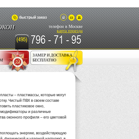
быстрый заказ
ОКОН
телефон в Москве
карта проезда
ЗАМЕР И ДОСТАВКА
АМ
БЕСПЛАТНО
пласты – пластмассы, которые могут
тку. Чистый ПВХ в своем составе
товить пластиковое окно,
, модификаторы и различные
тва оконного профиля – его цветовой
 поглощать энергию, воздействующую
 физической и ударной нагрузки), в