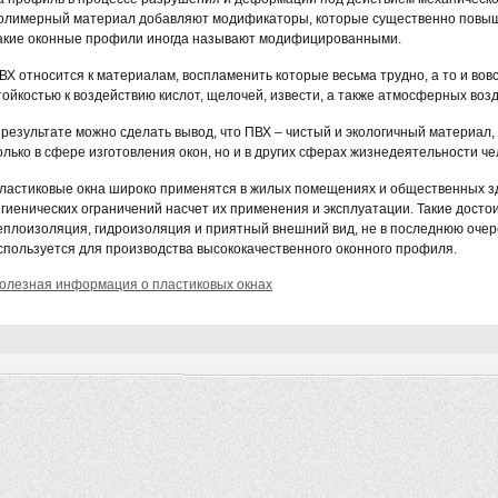
олимерный материал добавляют модификаторы, которые существенно повыша
акие оконные профили иногда называют модифицированными.
ВХ относится к материалам, воспламенить которые весьма трудно, а то и вов
тойкостью к воздействию кислот, щелочей, извести, а также атмосферных воз
 результате можно сделать вывод, что ПВХ – чистый и экологичный материал
олько в сфере изготовления окон, но и в других сферах жизнедеятельности че
ластиковые окна широко применятся в жилых помещениях и общественных зд
игиенических ограничений насчет их применения и эксплуатации. Такие достои
еплоизоляция, гидроизоляция и приятный внешний вид, не в последнюю очер
спользуется для производства высококачественного оконного профиля.
олезная информация о пластиковых окнах