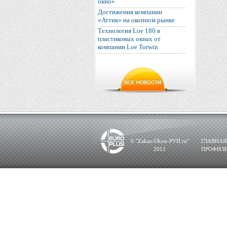
окно»
Достижения компании
«Аттик» на оконном рынке
Технология Loe 180 в
пластиковых окнах от
компании Loe Torwin
© "Zakaz-Okon-PVH.ru"
ГЛАВНАЯ
2011
ПРОФИЛ