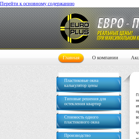
Перейти к основному содержанию
Главная
О компании
Ак
Пластиковые окна
калькулятор цены
П
Типовые решения для
н
остекления квартир
и
п
Стоимость одного
в
пластикового окна
о
Ч
Производство
н