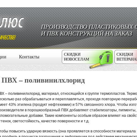
ПРОИЗВОДСТВО ПЛАСТИКОВЫХ 
И ПВХ КОНСТРУКЦИЙ НА ЗАКАЗ
СКИДКИ
СКИДКИ
ции
Контакты
НОВОСЕЛАМ
ВЕТЕРАН
ПВХ – поливинилхлорид
ВХ – поливинилхлорид, материал, относящийся к группе термопластов. Термо
есколько раз обрабатываться и переплавляться, проходя повторную перерабо
меет 43% этилена (продукт нефтехимии) и 57% связанного хлора. Чтобы изго
роизводители в порошкообразный ПВХ добавляют стабилизаторы, пигменты
спомогательные добавки. Такие компоненты особым образом влияют на свойс
ттенок, светостойкость, качество поверхности и т.д.
тобы повысить ударную вязкость (она проявляется в способности материала
а профиль в процессе разрушения и деформации под действием механической,