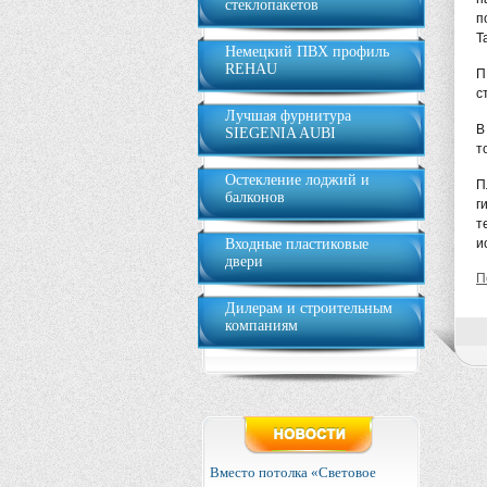
стеклопакетов
п
Т
Немецкий ПВХ профиль
REHAU
П
с
Лучшая фурнитура
В
SIEGENIA AUBI
т
Остекление лоджий и
П
балконов
г
т
Входные пластиковые
и
двери
П
Дилерам и строительным
компаниям
Вместо потолка «Световое